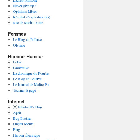
Laurent Pinsolle
Never give up !
Opinions Libres
Résultat d’exploitation(s)
Site de Michel Volle
Femmes
Le Blog de Polluxe
Olympe
Humour-Humeur
Eolas
Grozbulles
La chronique du Fourbe
Le Blog de Polluxe
Le Journal de Maître Po
Tourner la page
Internet
Bluetouff’s blog
April
Bug Brother
Digital Meme
Fing
Herbier Électrique