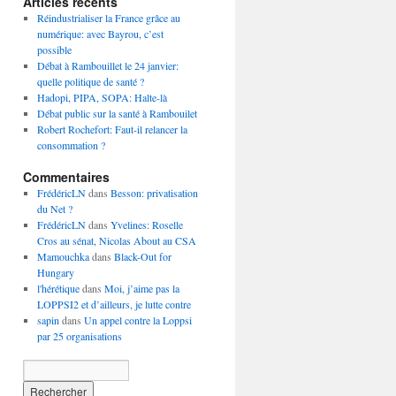
Articles récents
Réindustrialiser la France grâce au
numérique: avec Bayrou, c’est
possible
Débat à Rambouillet le 24 janvier:
quelle politique de santé ?
Hadopi, PIPA, SOPA: Halte-là
Débat public sur la santé à Rambouilet
Robert Rochefort: Faut-il relancer la
consommation ?
Commentaires
FrédéricLN
dans
Besson: privatisation
du Net ?
FrédéricLN
dans
Yvelines: Roselle
Cros au sénat, Nicolas About au CSA
Mamouchka
dans
Black-Out for
Hungary
l'hérétique
dans
Moi, j’aime pas la
LOPPSI2 et d’ailleurs, je lutte contre
sapin
dans
Un appel contre la Loppsi
par 25 organisations