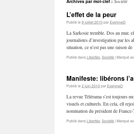
Société
Archives par mot-clef :
contenu
L’effet de la peur
Publié le
9 juillet 2010
par
EvelyneD
La Sarkosie tremble. Dos au mur, el
journalistes d’investigation par les
situation, ce n’est pas une raison 
Publié dans
Libertés
,
Société
|
Marqué a
Manifeste: libérons l’
Publié le
2 juin 2010
par
EvelyneD
La revue Télérama s’est toujours mo
visuels et culturels. En cela, ell r
nomination du président de France-
Publié dans
Libertés
,
Société
|
Marqué a