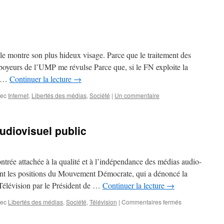
le montre son plus hideux visage. Parce que le traitement des
 aboyeurs de l’UMP me révulse Parce que, si le FN exploite la
de …
Continuer la lecture
→
vec
Internet
,
Libertés des médias
,
Société
|
Un commentaire
audiovisuel public
ntrée attachée à la qualité et à l’indépendance des médias audio-
ejoint les positions du Mouvement Démocrate, qui a dénoncé la
Télévision par le Président de …
Continuer la lecture
→
vec
Libertés des médias
,
Société
,
Télévision
|
Commentaires fermés
sur
Manifeste:
libérons