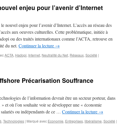
l’audiovisuel
nouvel enjeu pour l’avenir d’Internet
public
 le nouvel enjeu pour l’avenir d’Internet. L’accès au réseau des
’accès aux oeuvres culturelles. Cette problématique, initiée à
Hadopi ou des traités internationaux comme l’ACTA, retrouve en
ité du net.
Continuer la lecture
→
vec
ACTA
,
Hadopi
,
Internet
,
Neutralité du Net
,
Réseaux
,
Société
|
ffshore Précarisation Souffrance
technologies de l’information devrait être un secteur porteur, dans
n » et où l’on souhaite voir se développer une « économie
s salariés ou indépendants de ce …
Continuer la lecture
→
é
,
Technologies
|
Marqué avec
Economie
,
Entreprises
,
libéralisme
,
Société
|