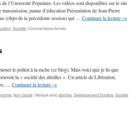
 de l’Université Populaire. Les vidéos sont disponibles sur le site
SF
ransmission, panne d’éducation Présentation de Jean-Pierre
que (objet de la précédente session) qui …
Continuer la lecture
→
cation
,
Société
|
Commentaires fermés
sur
Panne
de
transmission,
s
panne
d’éducation:
notes
prises
amener le pollen à la ruche (ce blog). Mais voici que je lis que
à
uvoir la « société des abeilles ». Un article de Libération,
l’Université
vre, …
Continuer la lecture
→
Populaire
onomie
,
Non classé
|
Marqué avec
abeilles
,
Dévelopement Durable
,
Société