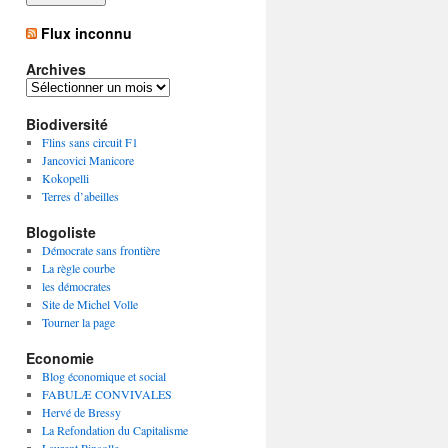
Flux inconnu
Archives
A
r
Biodiversité
c
h
Flins sans circuit F1
i
Jancovici Manicore
v
Kokopelli
e
Terres d’abeilles
s
Blogoliste
Démocrate sans frontière
La règle courbe
les démocrates
Site de Michel Volle
Tourner la page
Economie
Blog économique et social
FABULÆ CONVIVALES
Hervé de Bressy
La Refondation du Capitalisme