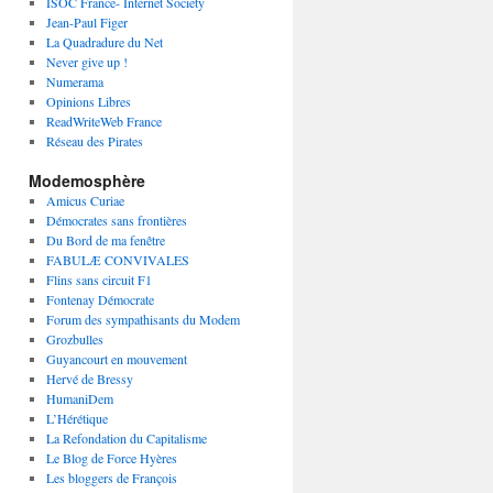
ISOC France- Internet Society
Jean-Paul Figer
La Quadradure du Net
Never give up !
Numerama
Opinions Libres
ReadWriteWeb France
Réseau des Pirates
Modemosphère
Amicus Curiae
Démocrates sans frontières
Du Bord de ma fenêtre
FABULÆ CONVIVALES
Flins sans circuit F1
Fontenay Démocrate
Forum des sympathisants du Modem
Grozbulles
Guyancourt en mouvement
Hervé de Bressy
HumaniDem
L’Hérétique
La Refondation du Capitalisme
Le Blog de Force Hyères
Les bloggers de François