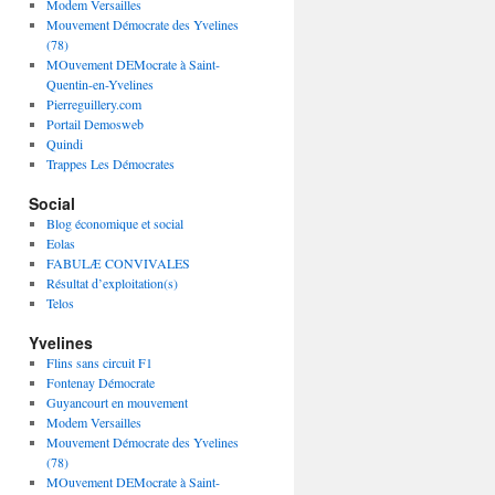
Modem Versailles
Mouvement Démocrate des Yvelines
(78)
MOuvement DEMocrate à Saint-
Quentin-en-Yvelines
Pierreguillery.com
Portail Demosweb
Quindi
Trappes Les Démocrates
Social
Blog économique et social
Eolas
FABULÆ CONVIVALES
Résultat d’exploitation(s)
Telos
Yvelines
Flins sans circuit F1
Fontenay Démocrate
Guyancourt en mouvement
Modem Versailles
Mouvement Démocrate des Yvelines
(78)
MOuvement DEMocrate à Saint-