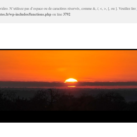
ideo. N’utilisez pas d’espace ou de caractères réservés, comme &, /, <, >, [, ou ]. Veuillez lire
tes.fr/wp-includes/functions.php
on line
3792