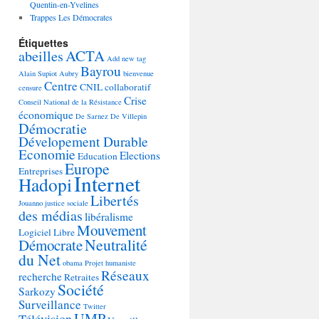
Quentin-en-Yvelines
Trappes Les Démocrates
Étiquettes
ACTA
abeilles
Add new tag
Bayrou
Alain Supiot
Aubry
bienvenue
Centre
CNIL
collaboratif
censure
Crise
Conseil National de la Résistance
économique
De Sarnez
De Villepin
Démocratie
Dévelopement Durable
Economie
Elections
Education
Europe
Entreprises
Internet
Hadopi
Libertés
Jouanno
justice sociale
des médias
libéralisme
Mouvement
Logiciel Libre
Neutralité
Démocrate
du Net
obama
Projet humaniste
Réseaux
recherche
Retraites
Société
Sarkozy
Surveillance
Twitter
UMP