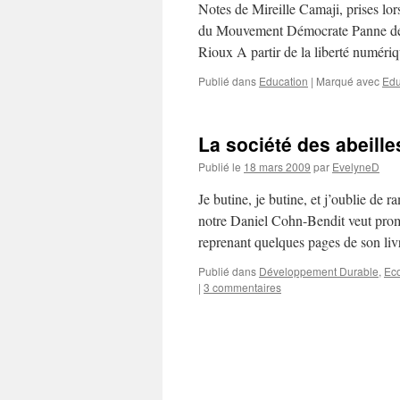
Notes de Mireille Camaji, prises lors
du Mouvement Démocrate Panne de t
Rioux A partir de la liberté numéri
Publié dans
Education
|
Marqué avec
Edu
La société des abeille
Publié le
18 mars 2009
par
EvelyneD
Je butine, je butine, et j’oublie de r
notre Daniel Cohn-Bendit veut promo
reprenant quelques pages de son li
Publié dans
Développement Durable
,
Ec
|
3 commentaires