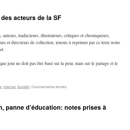
Liberté
des
médias:
 des acteurs de la SF
Médiapart
attaqué
 auteurs, traducteurs, illustrateurs, critiques et chroniqueurs,
eurs et directeurs de collection, tenons à exprimer par ce texte notre
et.
que jour ne doit pas être basé sur la peur, mais sur le partage et le
i
,
Internet
,
Société
|
Commentaires fermés
sur
HADOPI
:
le
, panne d’éducation: notes prises à
manifeste
des
acteurs
de
la