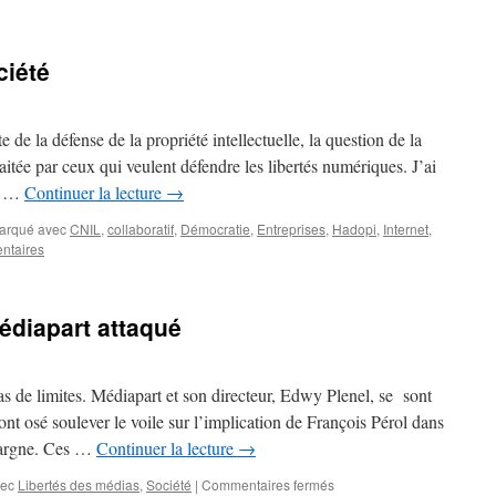
ciété
de la défense de la propriété intellectuelle, la question de la
aitée par ceux qui veulent défendre les libertés numériques. J’ai
’y …
Continuer la lecture
→
arqué avec
CNIL
,
collaboratif
,
Démocratie
,
Entreprises
,
Hadopi
,
Internet
,
ntaires
édiapart attaqué
 de limites. Médiapart et son directeur, Edwy Plenel, se sont
 ont osé soulever le voile sur l’implication de François Pérol dans
Epargne. Ces …
Continuer la lecture
→
vec
Libertés des médias
,
Société
|
Commentaires fermés
sur