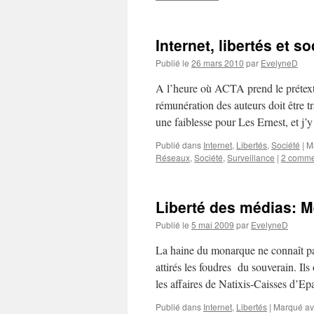
Internet, libertés et so
Publié le
26 mars 2010
par
EvelyneD
A l’heure où ACTA prend le prétexte 
rémunération des auteurs doit être tr
une faiblesse pour Les Ernest, et j
Publié dans
Internet
,
Libertés
,
Société
|
M
Réseaux
,
Société
,
Surveillance
|
2 comme
Liberté des médias: M
Publié le
5 mai 2009
par
EvelyneD
La haine du monarque ne connaît pas
attirés les foudres du souverain. Ils
les affaires de Natixis-Caisses d’
Publié dans
Internet
,
Libertés
|
Marqué a