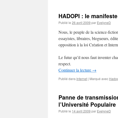
HADOPI : le manifeste
Publié le
26 avril 2009
par
EvelyneD
Nous, le peuple de la science-fiction,
essayistes, libraires, blogueurs, édit
opposition à la loi Création et Intern
Le futur qu’il nous faut inventer cha
respect.
Continuer la lecture
→
Publié dans
Internet
|
Marqué avec
Hadop
Panne de transmission
l’Université Populaire
Publié le
14 avril 2009
par
EvelyneD