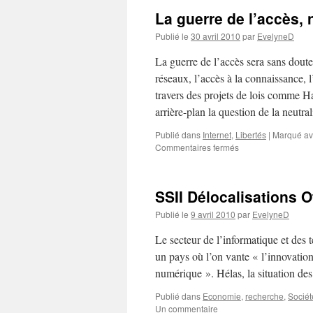
La guerre de l’accès, 
Publié le
30 avril 2010
par
EvelyneD
La guerre de l’accès sera sans doute
réseaux, l’accès à la connaissance, l
travers des projets de lois comme 
arrière-plan la question de la neutral
Publié dans
Internet
,
Libertés
|
Marqué a
Commentaires fermés
sur
La
guerre
de
SSII Délocalisations O
l’accès,
nouvel
Publié le
9 avril 2010
par
EvelyneD
enjeu
pour
Le secteur de l’informatique et des 
l’avenir
un pays où l’on vante « l’innovatio
d’Internet
numérique ». Hélas, la situation de
Publié dans
Economie
,
recherche
,
Sociét
Un commentaire