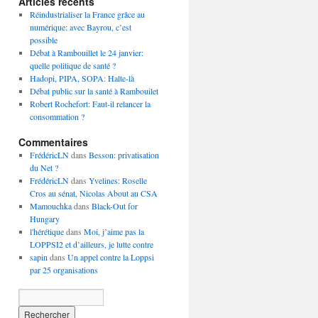
Articles récents
Réindustrialiser la France grâce au
numérique: avec Bayrou, c’est
possible
Débat à Rambouillet le 24 janvier:
quelle politique de santé ?
Hadopi, PIPA, SOPA: Halte-là
Débat public sur la santé à Rambouilet
Robert Rochefort: Faut-il relancer la
consommation ?
Commentaires
FrédéricLN
dans
Besson: privatisation
du Net ?
FrédéricLN
dans
Yvelines: Roselle
Cros au sénat, Nicolas About au CSA
Mamouchka
dans
Black-Out for
Hungary
l'hérétique
dans
Moi, j’aime pas la
LOPPSI2 et d’ailleurs, je lutte contre
sapin
dans
Un appel contre la Loppsi
par 25 organisations