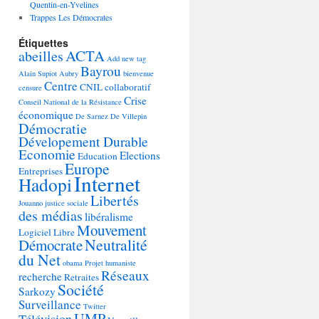
Quentin-en-Yvelines
Trappes Les Démocrates
Étiquettes
ACTA
abeilles
Add new tag
Bayrou
Alain Supiot
Aubry
bienvenue
Centre
CNIL
collaboratif
censure
Crise
Conseil National de la Résistance
économique
De Sarnez
De Villepin
Démocratie
Dévelopement Durable
Economie
Elections
Education
Europe
Entreprises
Internet
Hadopi
Libertés
Jouanno
justice sociale
des médias
libéralisme
Mouvement
Logiciel Libre
Neutralité
Démocrate
du Net
obama
Projet humaniste
Réseaux
recherche
Retraites
Société
Sarkozy
Surveillance
Twitter
UMP