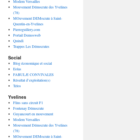
Modem Versailles
Mouvement Démocrate des Yvelines
(78)
MOuvement DEMocrate à Saint-
Quentin-en-Yvelines
Pierreguillery.com
Portail Demosweb
Quindi
Trappes Les Démocrates
Social
Blog économique et social
Eolas
FABULÆ CONVIVALES
Résultat d’exploitation(s)
Telos
Yvelines
Flins sans circuit F1
Fontenay Démocrate
Guyancourt en mouvement
Modem Versailles
Mouvement Démocrate des Yvelines
(78)
MOuvement DEMocrate à Saint-