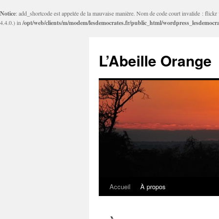
Notice
: add_shortcode est appelée de la mauvaise manière. Nom de code court invalide : flickr v
4.4.0.) in
/opt/web/clients/m/modem/lesdemocrates.fr/public_html/wordpress_lesdemocra
L’Abeille Orange
Accueil
À propos
Aller
au