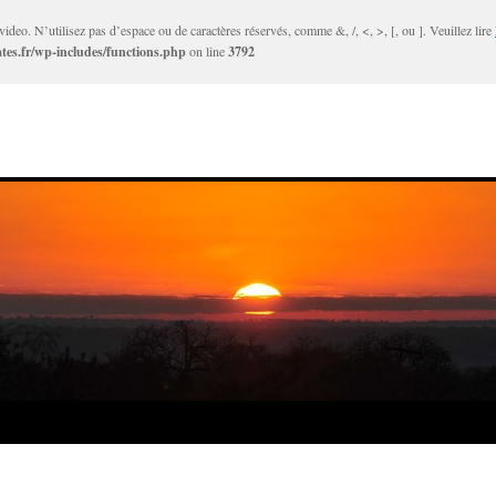
ideo. N’utilisez pas d’espace ou de caractères réservés, comme &, /, <, >, [, ou ]. Veuillez lire
tes.fr/wp-includes/functions.php
on line
3792