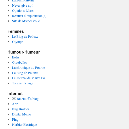
Laurent Pinsolle
Never give up !
Opinions Libres
Résultat d’exploitation(s)
Site de Michel Volle
Femmes
Le Blog de Polluxe
Olympe
Humour-Humeur
Eolas
Grozbulles
La chronique du Fourbe
Le Blog de Polluxe
Le Journal de Maître Po
Tourner la page
Internet
Bluetouff’s blog
April
Bug Brother
Digital Meme
Fing
Herbier Électrique