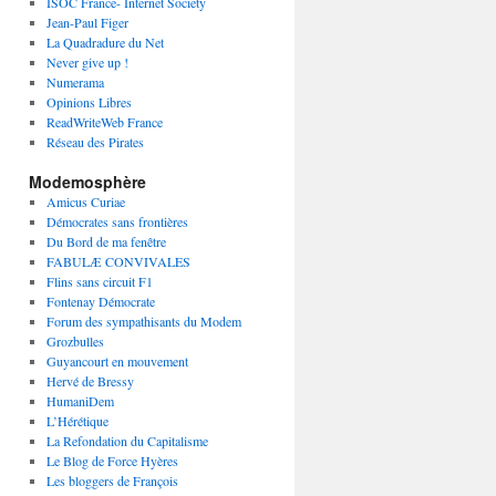
ISOC France- Internet Society
Jean-Paul Figer
La Quadradure du Net
Never give up !
Numerama
Opinions Libres
ReadWriteWeb France
Réseau des Pirates
Modemosphère
Amicus Curiae
Démocrates sans frontières
Du Bord de ma fenêtre
FABULÆ CONVIVALES
Flins sans circuit F1
Fontenay Démocrate
Forum des sympathisants du Modem
Grozbulles
Guyancourt en mouvement
Hervé de Bressy
HumaniDem
L’Hérétique
La Refondation du Capitalisme
Le Blog de Force Hyères
Les bloggers de François