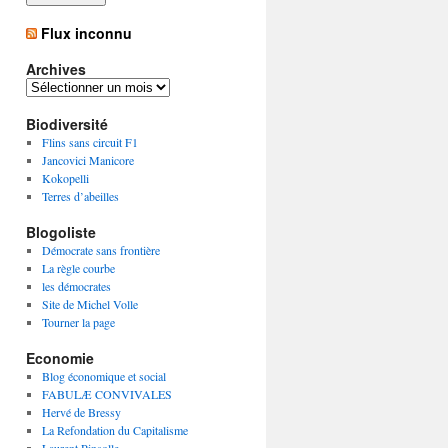
Flux inconnu
Archives
A
r
Biodiversité
c
h
Flins sans circuit F1
i
Jancovici Manicore
v
Kokopelli
e
Terres d’abeilles
s
Blogoliste
Démocrate sans frontière
La règle courbe
les démocrates
Site de Michel Volle
Tourner la page
Economie
Blog économique et social
FABULÆ CONVIVALES
Hervé de Bressy
La Refondation du Capitalisme