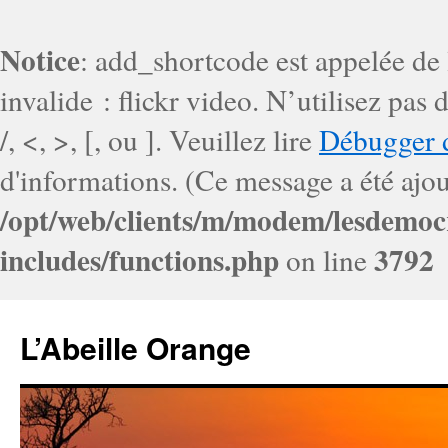
Notice
: add_shortcode est appelée de
invalide : flickr video. N’utilisez pa
/, <, >, [, ou ]. Veuillez lire
Débugger 
d'informations. (Ce message a été ajout
/opt/web/clients/m/modem/lesdemoc
includes/functions.php
3792
on line
L’Abeille Orange