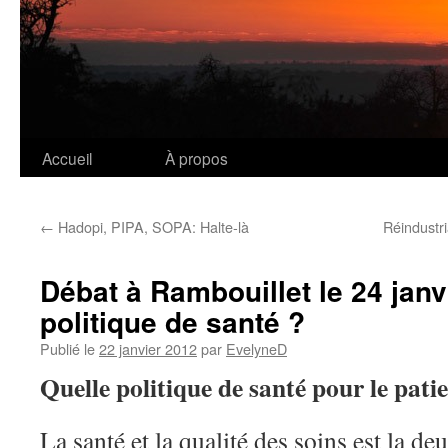
Accueil
À propos
Aller
au
←
Hadopi, PIPA, SOPA: Halte-là
Réindustri
contenu
Débat à Rambouillet le 24 janv
politique de santé ?
Publié le
22 janvier 2012
par
EvelyneD
Quelle politique de santé pour le patie
La santé et la qualité des soins est la 