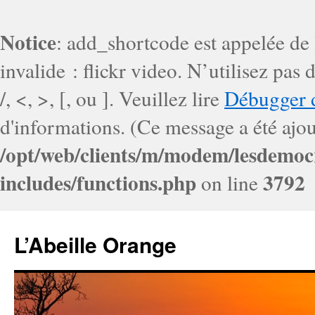
Notice
: add_shortcode est appelée de
invalide : flickr video. N’utilisez pa
/, <, >, [, ou ]. Veuillez lire
Débugger 
d'informations. (Ce message a été ajout
/opt/web/clients/m/modem/lesdemoc
includes/functions.php
3792
on line
L’Abeille Orange