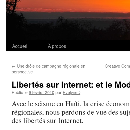
Accueil
À propos
Aller
au
←
Une drôle de campagne régionale en
Creative Comm
contenu
perspective
Libertés sur Internet: et le M
Publié le
9 février 2010
par
EvelyneD
Avec le séisme en Haïti, la crise économi
régionales, nous perdons de vue des su
des libertés sur Internet.